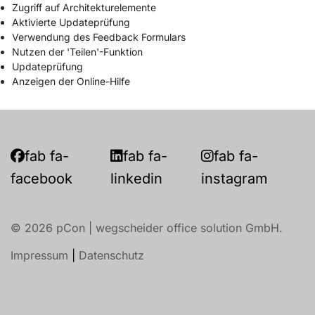
Zugriff auf Architekturelemente
Aktivierte Updateprüfung
Verwendung des Feedback Formulars
Nutzen der 'Teilen'-Funktion
Updateprüfung
Anzeigen der Online-Hilfe
fab fa-
fab fa-
fab fa-
facebook
linkedin
instagram
© 2026 pCon | wegscheider office solution GmbH.
Impressum
|
Datenschutz